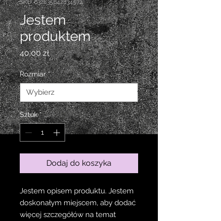
SKU: 632835642834572
Jestem
produktem
Cena
40,00 zł
Rozmiar
*
Sztuk
*
Dodaj do koszyka
Jestem opisem produktu. Jestem 
doskonałym miejscem, aby dodać 
więcej szczegółów na temat 