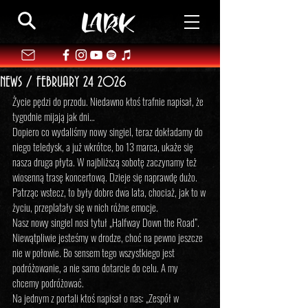
NEWS / FEBRUARY 24 2026
Życie pędzi do przodu. Niedawno ktoś trafnie napisał, że 
tygodnie mijają jak dni…
Dopiero co wydaliśmy nowy singiel, teraz dokładamy do 
niego teledysk, a już wkrótce, bo 13 marca, ukaże się 
nasza druga płyta. W najbliższą sobotę zaczynamy też 
wiosenną trasę koncertową. Dzieje się naprawdę dużo.
Patrząc wstecz, to były dobre dwa lata, chociaż, jak to w 
życiu, przeplatały się w nich różne emocje.
Nasz nowy singiel nosi tytuł „Halfway Down the Road”. 
Niewątpliwie jesteśmy w drodze, choć na pewno jeszcze 
nie w połowie. Bo sensem tego wszystkiego jest 
podróżowanie, a nie samo dotarcie do celu. A my 
chcemy podróżować.
Na jednym z portali ktoś napisał o nas: „Zespół w 