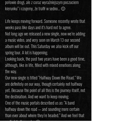
połowie drogi, ale z coraz wyraźniejszym poczuciem 
kierunku” i czujemy, że trafił w sedno… 🙂
Life keeps moving forward. Someone recently wrote that 
weeks pass like days and it’s hard not to agree.
Not long ago we released a new single, now we’re adding 
a music video, and very soon on March 13 our second 
album will be out. This Saturday we also kick off our 
spring tour. A lot is happening.
Looking back, the past two years have been a good time, 
although, like in life, filled with mixed emotions along 
the way.
Our new single is titled “Halfway Down the Road.” We 
are definitely on our way, though certainly not halfway 
yet. Because the point of all this is the journey itself, not 
the destination. And we want to keep moving.
One of the music portals described us as: “A band 
halfway down the road — and sounding more certain 
than ever about where they’re headed.” And we feel that 
really hits the mark… 🙂
Link to the music video in the comment.