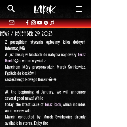
NEWS / DECEMBER 29 2023
Z początkiem stycznia ogłosimy kilka dobrych 
informacji!😃 
A  już dzisiaj w kioskach do nabycia najnowszy 
Teraz 
Rock 
!😃 a w nim wywiad z
Marcinem który przeprowadził, Marek Świrkowicz. 
Pędźcie do kiosków i
szczęśliwego Nowego Rocku!😃👊
———————————
At the beginning of January, we will announce 
several good news! While
today, the latest issue of 
Teraz Rock
, which includes 
an interview with
Marcin conducted by Marek Swirkowicz already 
available in stores. Enjoy the