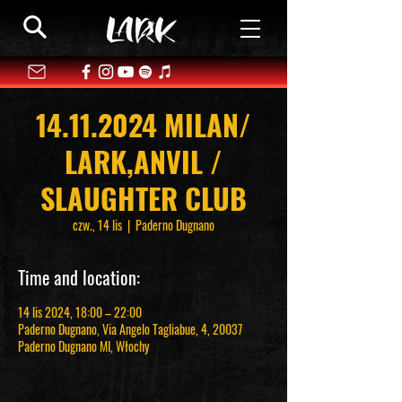
14.11.2024 MILAN/
LARK,ANVIL /
SLAUGHTER CLUB
czw., 14 lis
  |  
Paderno Dugnano
Time and location:
14 lis 2024, 18:00 – 22:00
Paderno Dugnano, Via Angelo Tagliabue, 4, 20037
Paderno Dugnano MI, Włochy