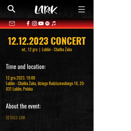
12.12.2023 CONCERT
wt., 12 gru
  |  
Lublin - Chatka Żaka
Time and location:
12 gru 2023, 19:00
Lublin - Chatka Żaka, Idziego Radziszewskiego 16, 20-
031 Lublin, Polska
About the event:
DETAILS
: 
LINK