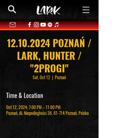
12.10.2024 POZNAŃ /
LARK, HUNTER /
"2PROGI"
Sat, Oct 12
  |  
Poznań
Time & Location
Oct 12, 2024, 7:00 PM – 11:00 PM
Poznań, Al. Niepodległości 36, 61-714 Poznań, Polska